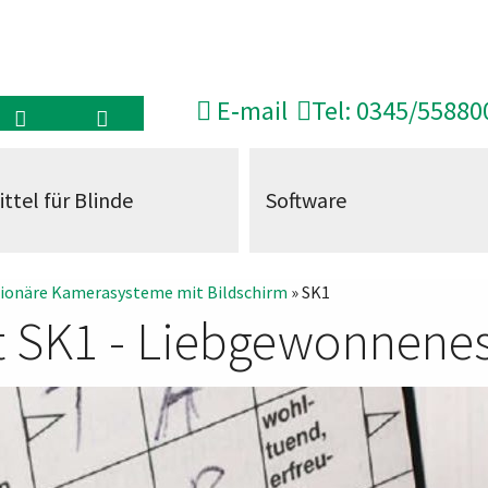
E‑mail
Tel: 0345/55880
ittel für Blinde
Software
tionäre Kamerasysteme mit Bildschirm
» SK1
t SK1 - Liebgewonnene