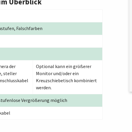
im Überblick
ustufen, Falschfarben
mera der
Optional kann ein größerer
, steller
Monitor und/oder ein
nschlusskabel
Kreuzschiebetisch kombiniert
werden.
 stufenlose Vergrößerung möglich
kabel