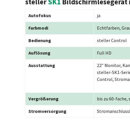
steller
SK1
Bildschirmlesegerät 
Autofokus
ja
Farbmodi
Echtfarben, Gra
Bedienung
steller Control
Auflösung
Full HD
Ausstattung
22″ Monitor, Ka
steller-SK1-Serie
Control, Stroma
Vergrößerung
bis zu 60-fache,
Stromversorgung
Stromanschluss