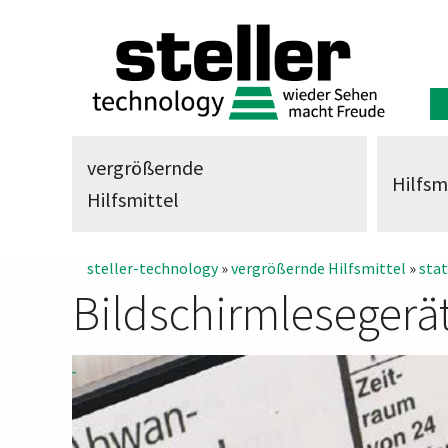
vergrößernde
Hilfsm
Hilfsmittel
steller-technology
»
vergrößernde Hilfsmittel
»
sta
Bildschirmlesegerä