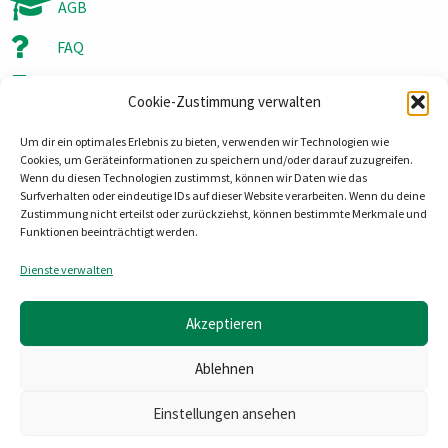
AGB
FAQ
Partner / Unterstützer
Cookie-Zustimmung verwalten
steller-technology GmbH & Co. KG
Steinbruchweg 9
Um dir ein optimales Erlebnis zu bieten, verwenden wir Technologien wie
Cookies, um Geräteinformationen zu speichern und/oder darauf zuzugreifen.
06198 Salzatal OT Lieskau
Wenn du diesen Technologien zustimmst, können wir Daten wie das
Tel:
0345 558800
Surfverhalten oder eindeutige IDs auf dieser Website verarbeiten. Wenn du deine
Zustimmung nicht erteilst oder zurückziehst, können bestimmte Merkmale und
Mail:
info@steller-technology.de
Funktionen beeinträchtigt werden.
Impressum
Dienste verwalten
Datenschutz
Akzeptieren
Ablehnen
Einstellungen ansehen