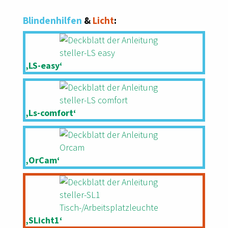
Blindenhilfen
&
Licht
:
‚LS-easy‘
‚Ls-comfort‘
‚OrCam‘
‚SLicht1‘