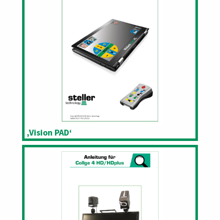
‚Vision PAD‘