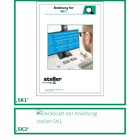
‚SK1‘
‚SK2‘