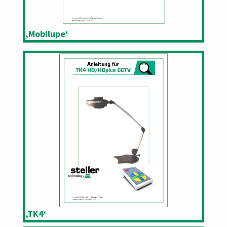
‚Mobilupe‘
‚TK4‘