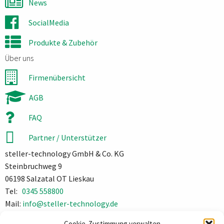
News
SocialMedia
Produkte & Zubehör
Über uns
Firmenübersicht
AGB
FAQ
Partner / Unterstützer
steller-technology GmbH & Co. KG
Steinbruchweg 9
06198 Salzatal OT Lieskau
Tel:
0345 558800
Mail:
info@steller-technology.de
Impressum
Cookie-Zustimmung verwalten