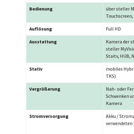
Bedienung
über steller 
Touchscreen,
Auflösung
Full HD
Ausstattung
Kamera der st
steller MyVis
Staitv, HUB, N
Stativ
mobiles Hybr
TKS)
Vergrößerung
Nah- oder Fer
Schwenken un
Kamera
Stromversorgung
Akku / Strom
verwendeten 