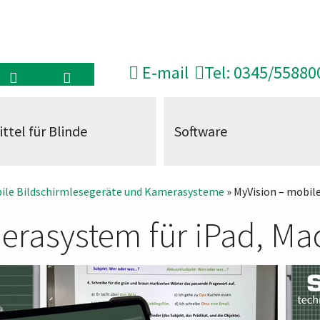
E‑mail
Tel: 0345/55880
ittel für Blinde
Software
ile Bildschirmlesegeräte und Kamerasysteme
» MyVision – mobil
merasystem für iPad, M