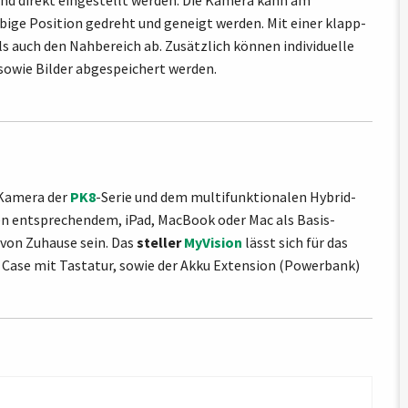
d direkt eingestellt werden.
Die Kamera kann am
ebige Position gedreht und geneigt werden.
Mit einer klapp-
s auch den Nahbereich ab. Zusätzlich können individuelle
owie Bilder abgespeichert werden.
 Kamera der
PK8
-Serie und dem multifunktionalen Hybrid-
en entsprechendem, iPad, MacBook oder Mac als Basis-
 von Zuhause sein. Das
steller
MyVision
lässt sich für das
 Case mit Tastatur, sowie der Akku Extension (Powerbank)