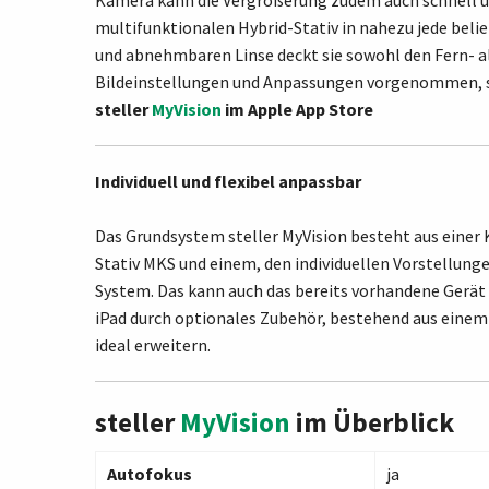
Kamera kann die Vergrößerung zudem auch schnell un
multifunktionalen Hybrid-Stativ in nahezu jede beli
und abnehmbaren Linse deckt sie sowohl den Fern- al
Bildeinstellungen und Anpassungen vorgenommen, s
steller
MyVision
im Apple App Store
Individuell und flexibel anpassbar
Das Grundsystem steller MyVision besteht aus einer
Stativ MKS und einem, den individuellen Vorstellung
System. Das kann auch das bereits vorhandene Gerät
iPad durch optionales Zubehör, bestehend aus einem
ideal erweitern.
steller
MyVision
im Überblick
Autofokus
ja