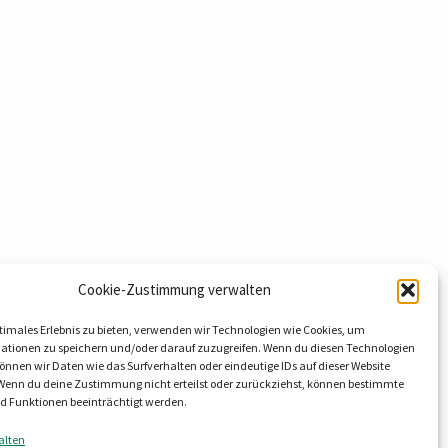
Cookie-Zustimmung verwalten
timales Erlebnis zu bieten, verwenden wir Technologien wie Cookies, um
hnology GmbH & Co. KG
ationen zu speichern und/oder darauf zuzugreifen. Wenn du diesen Technologien
nnen wir Daten wie das Surfverhalten oder eindeutige IDs auf dieser Website
eg 9
 Wenn du deine Zustimmung nicht erteilst oder zurückziehst, können bestimmte
al OT Lieskau
 Funktionen beeinträchtigt werden.
8800
alten