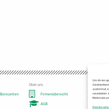
Um dir ein op
Über uns
steller-tec
Geräteinform
zustimmst, kö
Steinbruchw
Bürozeiten
Firmenübersicht
verarbeiten.
06198 Salzat
Merkmale und
Tel:
0345 55
AGB
Dienste verw