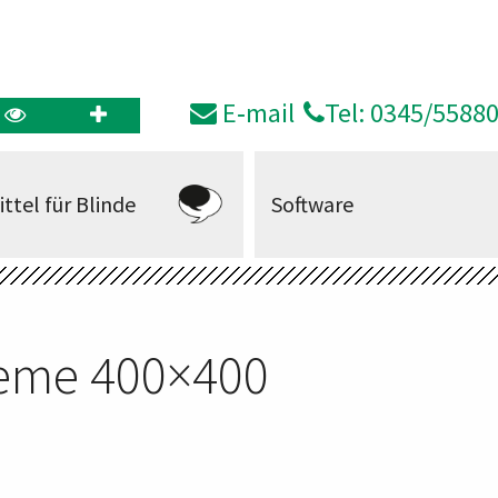
E‑mail
Tel: 0345/5588
ittel für Blinde
Software
teme 400×400