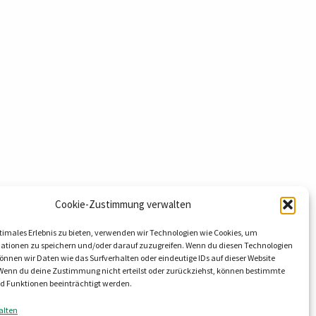
Cookie-Zustimmung verwalten
timales Erlebnis zu bieten, verwenden wir Technologien wie Cookies, um
hnology GmbH & Co. KG
ationen zu speichern und/oder darauf zuzugreifen. Wenn du diesen Technologien
nnen wir Daten wie das Surfverhalten oder eindeutige IDs auf dieser Website
eg 9
 Wenn du deine Zustimmung nicht erteilst oder zurückziehst, können bestimmte
al OT Lieskau
 Funktionen beeinträchtigt werden.
8800
alten