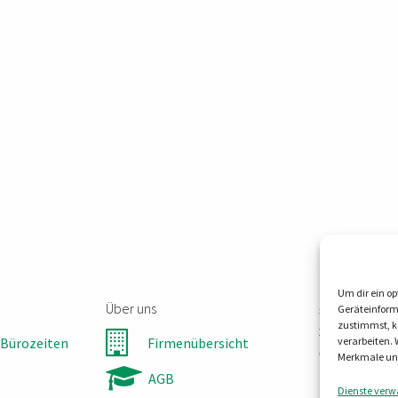
Um dir ein op
Über uns
steller-tec
Geräteinform
zustimmst, kö
Steinbruchw
Bürozeiten
Firmenübersicht
verarbeiten.
06198 Salzat
Merkmale und
Tel:
0345 55
AGB
Dienste verw