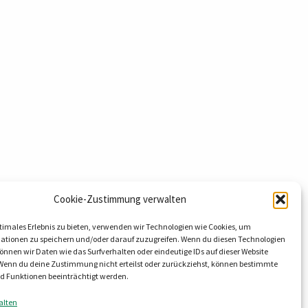
Cookie-Zustimmung verwalten
timales Erlebnis zu bieten, verwenden wir Technologien wie Cookies, um
hnology GmbH & Co. KG
ationen zu speichern und/oder darauf zuzugreifen. Wenn du diesen Technologien
nnen wir Daten wie das Surfverhalten oder eindeutige IDs auf dieser Website
eg 9
 Wenn du deine Zustimmung nicht erteilst oder zurückziehst, können bestimmte
al OT Lieskau
 Funktionen beeinträchtigt werden.
8800
alten