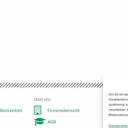
Um dir ein op
Über uns
steller-tec
Geräteinform
zustimmst, kö
Steinbruchw
Bürozeiten
Firmenübersicht
verarbeiten.
06198 Salzat
Merkmale und
Tel:
0345 55
AGB
Dienste verw