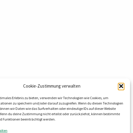
Cookie-Zustimmung verwalten
timales Erlebnis zu bieten, verwenden wir Technologien wie Cookies, um
hnology GmbH & Co. KG
ationen zu speichern und/oder darauf zuzugreifen. Wenn du diesen Technologien
nnen wir Daten wie das Surfverhalten oder eindeutige IDs auf dieser Website
eg 9
 Wenn du deine Zustimmung nicht erteilst oder zurückziehst, können bestimmte
al OT Lieskau
 Funktionen beeinträchtigt werden.
8800
alten