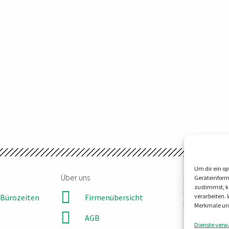
Um dir ein op
Über uns
steller-tec
Geräteinform
zustimmst, kö
Steinbruchw
Bürozeiten
Firmenübersicht
verarbeiten.
06198 Salzat
Merkmale und
Tel:
0345 55
AGB
Dienste verw