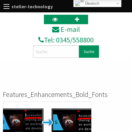
Deutsch
steller-technology
E‑mail
Tel: 0345/558800
Search
Features_Enhancements_Bold_Fonts