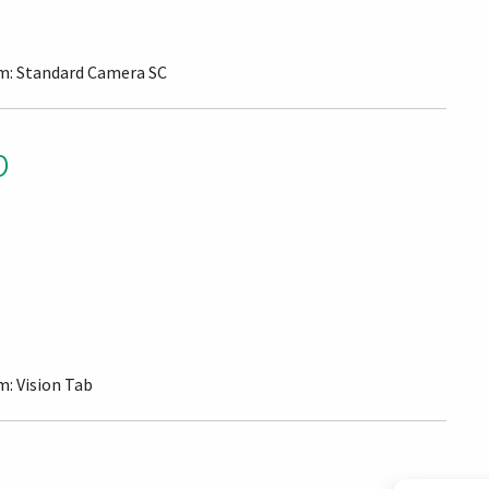
em: Standard Camera SC
b
m: Vision Tab