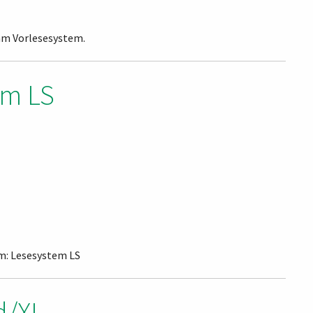
 am Vorlesesystem.
em LS
em: Lesesystem LS
d/XL