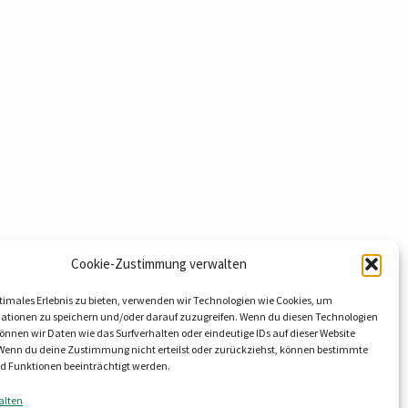
Cookie-Zustimmung verwalten
timales Erlebnis zu bieten, verwenden wir Technologien wie Cookies, um
hnology GmbH & Co. KG
ationen zu speichern und/oder darauf zuzugreifen. Wenn du diesen Technologien
nnen wir Daten wie das Surfverhalten oder eindeutige IDs auf dieser Website
eg 9
 Wenn du deine Zustimmung nicht erteilst oder zurückziehst, können bestimmte
al OT Lieskau
 Funktionen beeinträchtigt werden.
8800
alten