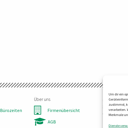
Um dir ein op
Über uns
steller-tec
Geräteinform
zustimmst, kö
Steinbruchw
Bürozeiten
Firmenübersicht
verarbeiten.
06198 Salzat
Merkmale und
Tel:
0345 55
AGB
Dienste verw