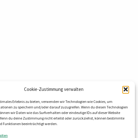
Cookie-Zustimmung verwalten
timales Erlebnis zu bieten, verwenden wir Technologien wie Cookies, um
hnology GmbH & Co. KG
ationen zu speichern und/oder darauf zuzugreifen. Wenn du diesen Technologien
nnen wir Daten wie das Surfverhalten oder eindeutige IDs auf dieser Website
eg 9
 Wenn du deine Zustimmung nicht erteilst oder zurückziehst, können bestimmte
al OT Lieskau
 Funktionen beeinträchtigt werden.
8800
alten