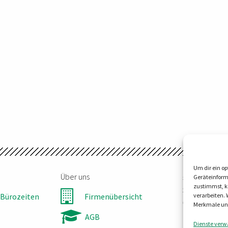
Um dir ein op
Über uns
steller-tec
Geräteinform
zustimmst, kö
Steinbruchw
Bürozeiten
Firmenübersicht
verarbeiten.
06198 Salzat
Merkmale und
Tel:
0345 55
AGB
Dienste verw